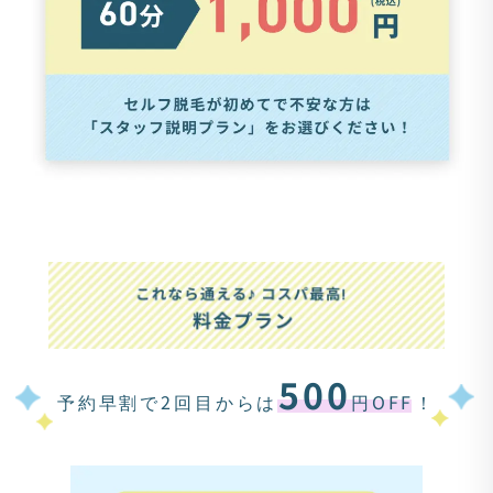
500
予約早割で2回目からは
円OFF
！