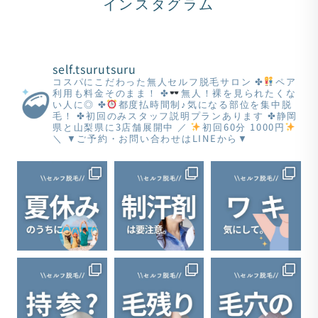
インスタグラム
self.tsurutsuru
コスパにこだわった無人セルフ脱毛サロン
✤
ペア
利用も料金そのまま！
✤
無人！裸を見られたくな
い人に◎
✤
都度払時間制♪気になる部位を集中脱
毛！
✤初回のみスタッフ説明プランあります
✤静岡
県と山梨県に3店舗展開中
／
初回60分 1000円
＼
▼ご予約・お問い合わせはLINEから▼