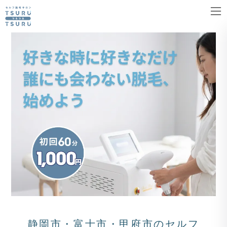
コ
ナ
ン
ビ
テ
ゲ
ン
ー
ツ
シ
へ
ョ
ス
ン
キ
に
ッ
移
プ
動
静岡市・富士市・甲府市のセルフ