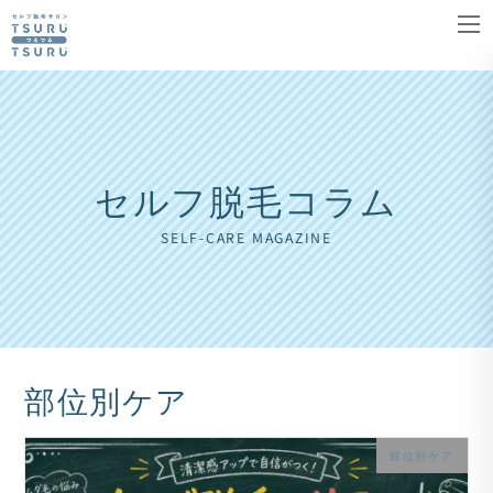
コ
ナ
ン
ビ
テ
ゲ
ン
ー
ツ
シ
へ
ョ
セルフ脱毛コラム
ス
ン
キ
に
SELF-CARE MAGAZINE
ッ
移
プ
動
部位別ケア
部位別ケア