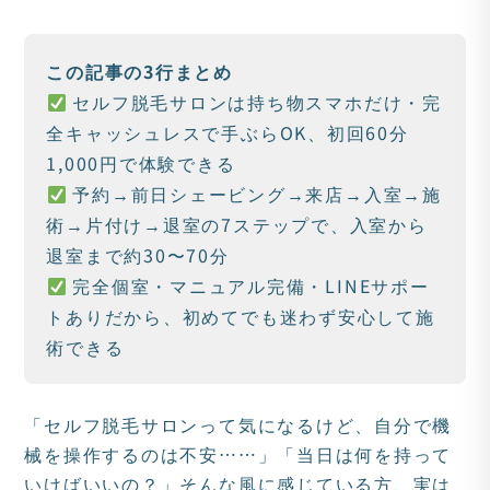
更
新
日
この記事の3行まとめ
時
セルフ脱毛サロンは持ち物スマホだけ・完
:
全キャッシュレスで手ぶらOK、初回60分
1,000円で体験できる
予約→前日シェービング→来店→入室→施
術→片付け→退室の7ステップで、入室から
退室まで約30〜70分
完全個室・マニュアル完備・LINEサポー
トありだから、初めてでも迷わず安心して施
術できる
「セルフ脱毛サロンって気になるけど、自分で機
械を操作するのは不安……」「当日は何を持って
いけばいいの？」そんな風に感じている方、実は