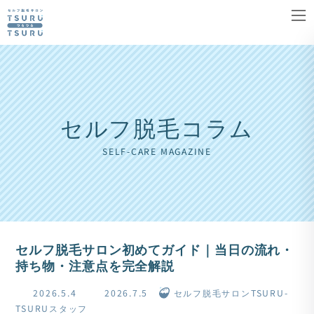
コ
ナ
ン
ビ
テ
ゲ
ン
ー
ツ
シ
へ
ョ
セルフ脱毛コラム
ス
ン
キ
に
SELF-CARE MAGAZINE
ッ
移
プ
動
セルフ脱毛サロン初めてガイド｜当日の流れ・
持ち物・注意点を完全解説
最
2026.5.4
2026.7.5
セルフ脱毛サロンTSURU-
終
TSURUスタッフ