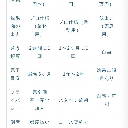
円〜）
円）
万円）
脱毛
プロ仕様
低出力
プロ仕様（業
機の
（業務
（家庭
務用）
出力
用）
用）
通う
2週間に1
1〜2ヶ月に1
自由
頻度
回
回
完了
効果に限
最短6ヶ月
1年〜2年
目安
界あり
プラ
完全個
自宅で可
イバ
室・完全
スタッフ施術
能
シー
無人
倒産
都度払い
コース契約で