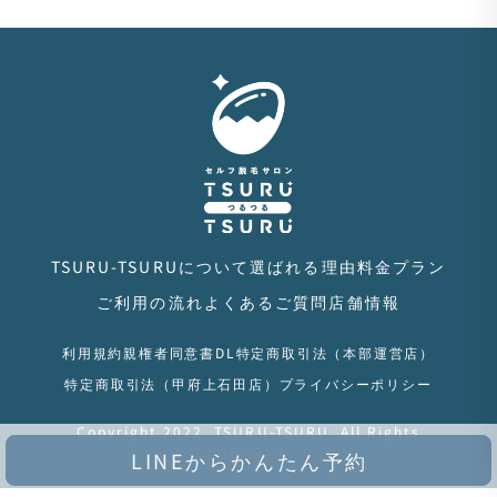
TSURU-TSURUについて
選ばれる理由
料金プラン
ご利用の流れ
よくあるご質問
店舗情報
利用規約
親権者同意書DL
特定商取引法（本部運営店）
特定商取引法（甲府上石田店）
プライバシーポリシー
Copyright 2022. TSURU-TSURU. All Rights
Reserved.
LINEからかんたん予約