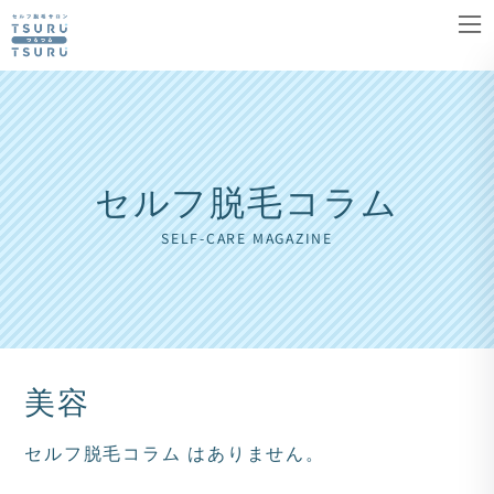
コ
ナ
ン
ビ
テ
ゲ
ン
ー
ツ
シ
へ
ョ
セルフ脱毛コラム
ス
ン
キ
に
SELF-CARE MAGAZINE
ッ
移
プ
動
美容
セルフ脱毛コラム はありません。