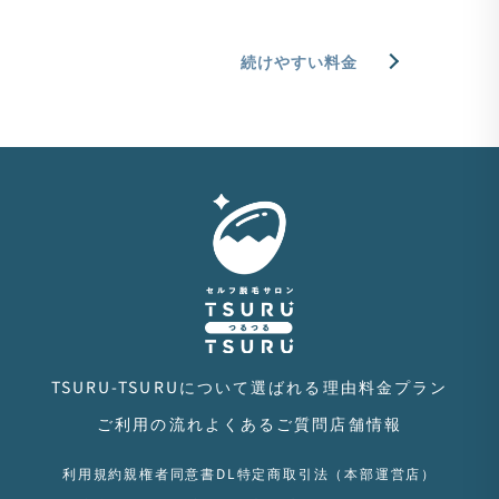
新
日
続けやすい料金
時
:
TSURU-TSURUについて
選ばれる理由
料金プラン
ご利用の流れ
よくあるご質問
店舗情報
利用規約
親権者同意書DL
特定商取引法（本部運営店）