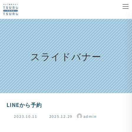
コ
ナ
ン
ビ
テ
ゲ
ン
ー
ツ
シ
へ
ョ
スライドバナー
ス
ン
キ
に
ッ
移
プ
動
LINEから予約
最
2023.10.11
2025.12.29
admin
終
更